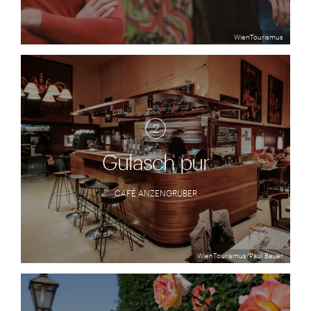
WienTourismus
2
Gulasch pur
CAFÉ ANZENGRUBER
WienTourismus/Paul Bauer