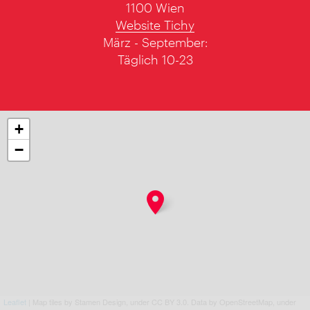
1100 Wien
Website Tichy
März - September:
Täglich 10-23
+
−
Leaflet
| Map tiles by Stamen Design, under CC BY 3.0. Data by OpenStreetMap, under