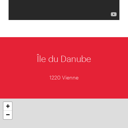
Île du Danube
1220 Vienne
+
−