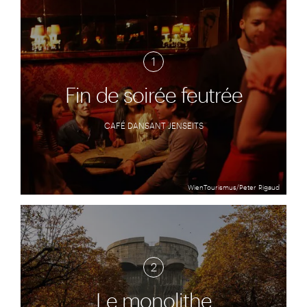
1
Fin de soirée feutrée
CAFÉ DANSANT JENSEITS
WienTourismus/Peter Rigaud
2
Le monolithe