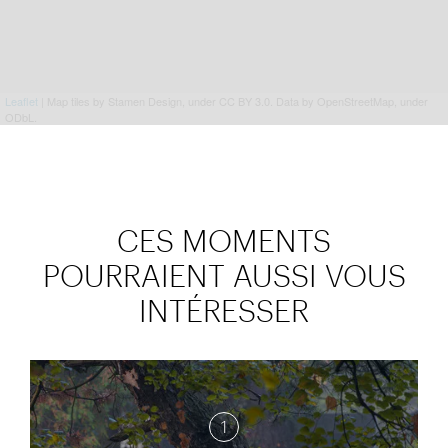
Leaflet
| Map tiles by Stamen Design, under CC BY 3.0. Data by OpenStreetMap, under
ODbL.
CES MOMENTS
POURRAIENT AUSSI VOUS
INTÉRESSER
1