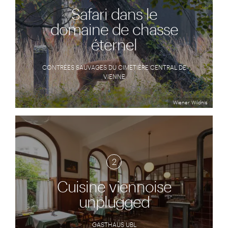
Safari dans le
domaine de chasse
éternel
CONTRÉES SAUVAGES DU CIMETIÈRE CENTRAL DE
VIENNE
Wiener Wildnis
2
Cuisine viennoise
unplugged
GASTHAUS UBL