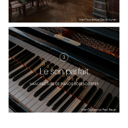
WienTourismus/David Auner
3
Le son parfait
MANUFACTURE DE PIANOS BÖSENDORFER
WienTourismus/Paul Bauer