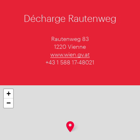
Décharge Rautenweg
Rautenweg 83
1220 Vienne
www.wien.gv.at
+43 1 588 17-48021
+
−