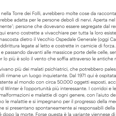
 nella Torre dei Folli, avrebbero molte cose da raccont
rebbe adatta per le persone deboli di nervi. Aperta nel
mente”; persone che dovevano essere segregate dal res
qui erano costrette a vivacchiare per tutta la loro esist
 nascosta dietro il Vecchio Ospedale Generale (oggi Ca
addirittura legate al letto e costrette in camicie di forz
li e passando davanti alle massicce porte delle celle, se
 lo più è solo il vento che soffia attraverso le antiche
vivano più dei malati psichiatrici, che potrebbero pal
Folli rimane un luogo inquietante. Dal 1971 qui è ospitat
tente al mondo con circa 50.000 oggetti esposti, accessib
d Winter è l’opportunità più interessante. I corridoi e l
alformazioni e malattie di ogni genere, con l’aiuto delle
o le malattie e si impegnano per il progresso della me
he si presentano spontaneamente ai responsabili della c
sé dopo la morte. Forse questa è la variante viennese di 