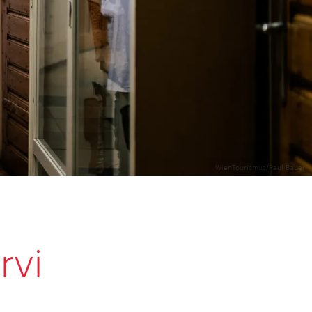
WienTourismus/Paul Bauer
rvi