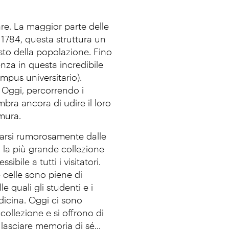
are. La maggior parte delle
 1784, questa struttura un
to della popolazione. Fino
enza in questa incredibile
mpus universitario).
a. Oggi, percorrendo i
mbra ancora di udire il loro
 mura.
esarsi rumorosamente dalle
a la più grande collezione
ile a tutti i visitatori.
e celle sono piene di
 quali gli studenti e i
dicina. Oggi ci sono
ollezione e si offrono di
lasciare memoria di sé...