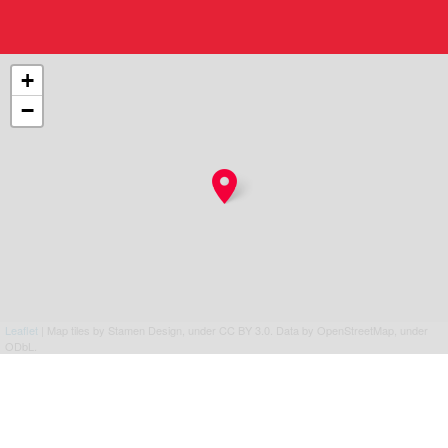
+
−
Leaflet
| Map tiles by Stamen Design, under CC BY 3.0. Data by OpenStreetMap, under
ODbL.