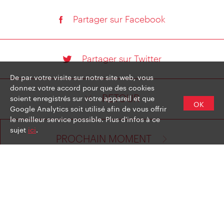
Partager sur Facebook
Partager sur Twitter
De par votre visite sur notre site web, vous
donnez votre accord pour que des cookies
soient enregistrés sur votre appareil et que
RETOUR
OK
Google Analytics soit utilisé afin de vous offrir
le meilleur service possible. Plus d'infos à ce
sujet
ici
.
PROCHAIN MOMENT
MENTIONS OBLIGATOIRES
POLITIQUE DE CONFIDENTIALITÉ
INSCRIPTION À LA LETTRE D'INFORMATION DE VIENNE