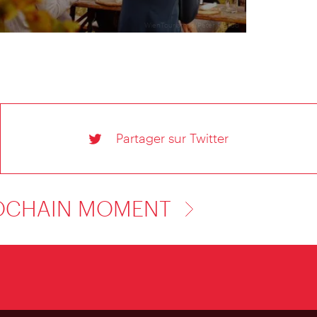
WienTourismus/Peter Rigaud
Partager sur Twitter
OCHAIN MOMENT