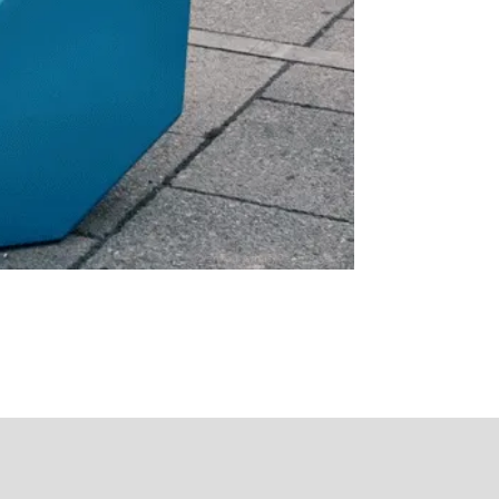
WienTourismus/Peter Rigaud