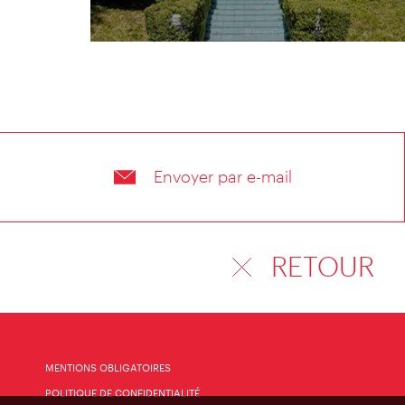
© WienTourismus/Christian Stemper
Envoyer par e-mail
RETOUR
MENTIONS OBLIGATOIRES
POLITIQUE DE CONFIDENTIALITÉ