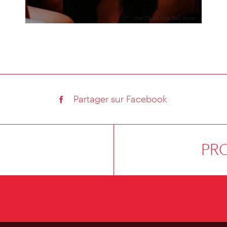
WienTourismus/Paul Bauer
Partager sur Facebook
PR