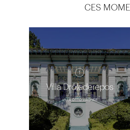
CES MOMEN
1
Villa Drôlederepos
VILLA OTTO WAGNER