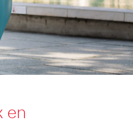
WienTourismus/Peter Rigaud
x en