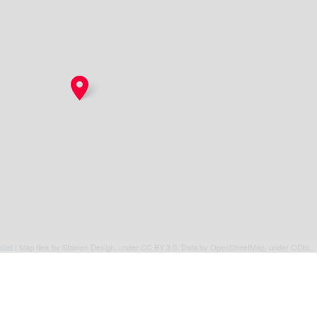
flet
| Map tiles by Stamen Design, under CC BY 3.0. Data by OpenStreetMap, under ODbL.