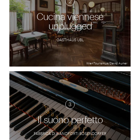
2
Cucina viennese
unplugged
GASTHAUS UBL
WienTourismus/David Auner
3
Il suono perfetto
FABBRICA DI PIANOFORTI BÖSENDORFER