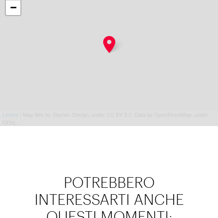
−
Leaflet
| Map tiles by Stamen Design, under CC BY 3.0. Data by OpenStreetMap, under
ODbL.
POTREBBERO
INTERESSARTI ANCHE
QUESTI MOMENTI: