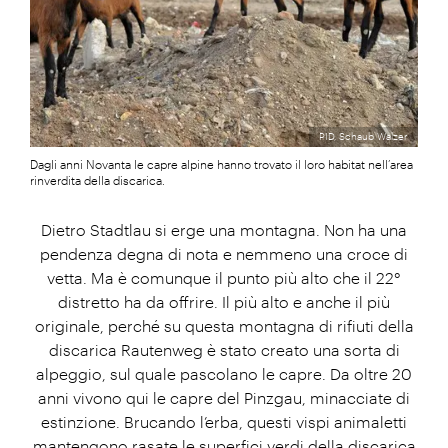
PID, Schaub Walzer
Dagli anni Novanta le capre alpine hanno trovato il loro habitat nell’area
rinverdita della discarica.
Dietro Stadtlau si erge una montagna. Non ha una
pendenza degna di nota e nemmeno una croce di
vetta. Ma è comunque il punto più alto che il 22°
distretto ha da offrire. Il più alto e anche il più
originale, perché su questa montagna di rifiuti della
discarica Rautenweg è stato creato una sorta di
alpeggio, sul quale pascolano le capre. Da oltre 20
anni vivono qui le capre del Pinzgau, minacciate di
estinzione. Brucando l’erba, questi vispi animaletti
mantengono rasate le superfici verdi della discarica