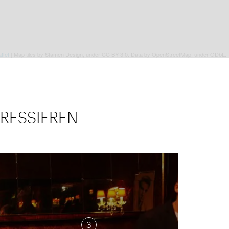
flet
| Map tiles by Stamen Design, under CC BY 3.0. Data by OpenStreetMap, under ODbL.
RESSIEREN
3