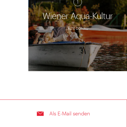
1
Wiener Aqua-Kultur
ALTE DONAU
© WienTourismus/ Paul Bauer
Als E-Mail senden