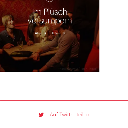
Im Plüsch
versumpern
TANZCAFÉ JENSEITS
WienTourismus/Peter Rigaud
Auf Twitter teilen