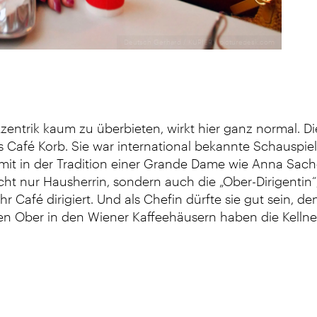
Deutsch Gerhard / KURIER / picturedesk.com
zentrik kaum zu überbieten, wirkt hier ganz normal. Di
s Café Korb. Sie war international bekannte Schauspiel
amit in der Tradition einer Grande Dame wie Anna Sach
cht nur Hausherrin, sondern auch die „Ober-Dirigentin“,
r Café dirigiert. Und als Chefin dürfte sie gut sein, d
igen Ober in den Wiener Kaffeehäusern haben die Kelln