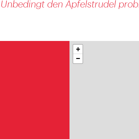
 Unbedingt den Apfelstrudel prob
+
−
4