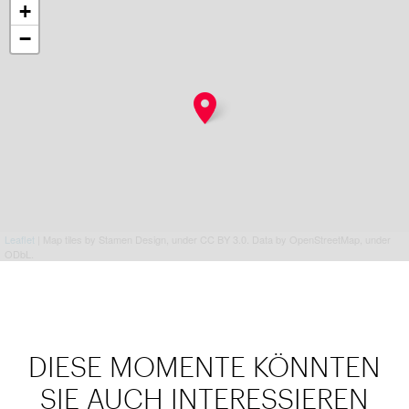
+
−
Leaflet
| Map tiles by Stamen Design, under CC BY 3.0. Data by OpenStreetMap, under
ODbL.
DIESE MOMENTE KÖNNTEN
SIE AUCH INTERESSIEREN