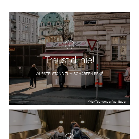
1
Traust di nie!
WÜRSTELSTAND ZUM SCHARFEN RENÉ
WienTourismus/Paul Bauer
2