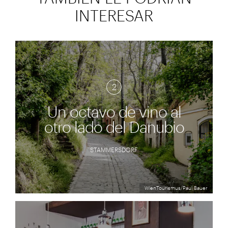
INTERESAR
2
Un octavo de vino al
otro lado del Danubio
STAMMERSDORF
WienTourismus/Paul Bauer