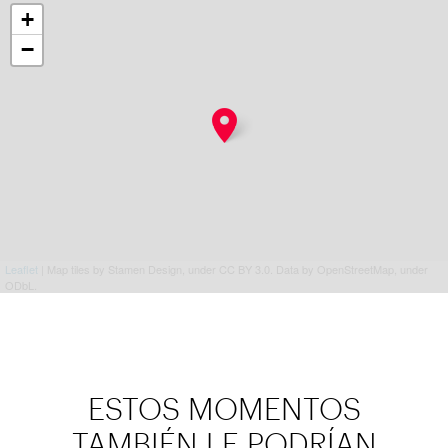
+
−
Leaflet
| Map tiles by Stamen Design, under CC BY 3.0. Data by OpenStreetMap, under
ODbL.
ESTOS MOMENTOS
TAMBIÉN LE PODRÍAN