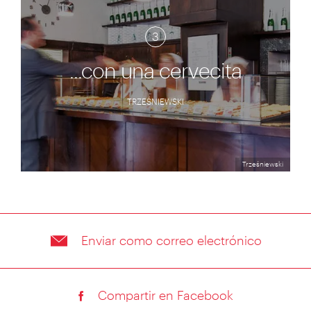
3
...con una cervecita
TRZEŚNIEWSKI
Trześniewski
Enviar como correo electrónico
Compartir en Facebook